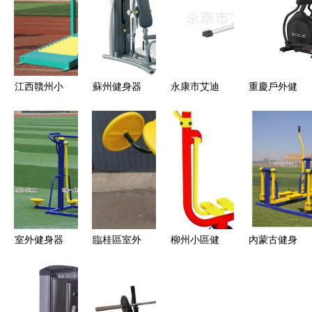
江西贛州小
蘇州健身器
永康市艾迪
重慶戶外健
區健身器材
材產業 從
工貿 多元
身器材 維
價格解析
批發到廠家
健身器材產
爾健身器材
社區公園
的全面解析
品一覽，打
健身器材
DC251太極
造家庭與商
輪助力老年
用健身新體
健康
驗
室外健身器
臨桂區室外
柳州小區健
內蒙古健身
材價格與選
健身器材全
身器材優選
器材 品質
購指南 雙
解析 安全
宏勵廠家的
保障，價格
人坐蹬器與
健身知多點
優質規格與
透明之選