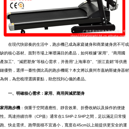
在現代快節奏的生活中，跑步機已成為家庭健身和商業健身房不可或
缺的核心器材。面對市場上琳瑯滿目的產品，如何根據“家用”、“商用國
產加工”、“減肥塑身”等核心需求，并善用“上海庫存”、“浙江直銷”等供應
鏈優勢，選擇一臺性價比高的跑步機呢？本文將以廣州市嘉納斯健身器材
為例，為您梳理選購要點，助您找到心儀的產品。
一、明確核心需求：家用、商用與減肥塑身
家用跑步機
：側重于空間適應性、靜音效果、折疊收納以及操作的便捷
性。馬達持續功率（CP值）通常在1.5HP-2.5HP之間，足以滿足日常慢
跑、快走需求。跑帶面積不宜過小，寬度在45cm以上能提供更安全的運