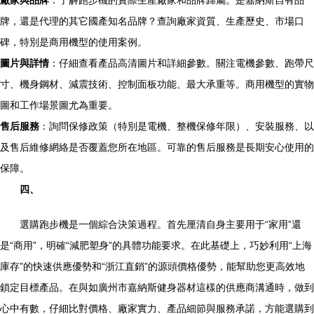
廠家與品牌
：了解跑步機的實際生產廠家和品牌歸屬。是嘉納斯自有品
牌，還是代理的其它國產知名品牌？查詢廠家資質、生產歷史、市場口
碑，特別是商用機型的使用案例。
圖片與詳情
：仔細查看產品高清圖片和詳細參數。關注電機參數、跑帶尺
寸、機身鋼材、減震技術、控制面板功能、最大承重等。商用機型的實物
圖和工作場景圖尤為重要。
售后服務
：詢問保修政策（特別是電機、整機保修年限）、安裝服務、以
及售后維修網絡是否覆蓋您所在地區。可靠的售后服務是長期安心使用的
保障。
四、
選購跑步機是一個綜合決策過程。首先厘清自身主要用于“家用”還
是“商用”，明確“減肥塑身”的具體功能要求。在此基礎上，巧妙利用“上海
庫存”的快速供應優勢和“浙江直銷”的源頭價格優勢，能幫助您更高效地
鎖定目標產品。在與如廣州市嘉納斯健身器材這樣的供應商溝通時，做到
心中有數，仔細比對價格、廠家實力、產品細節與服務承諾，方能選購到