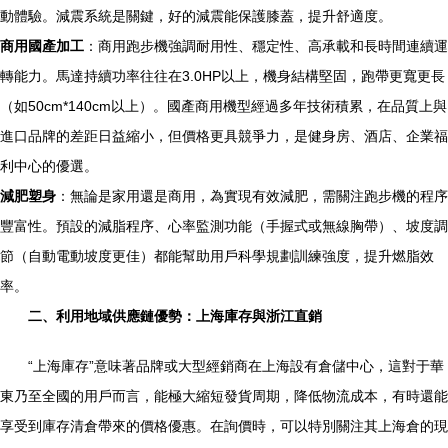
動體驗。減震系統是關鍵，好的減震能保護膝蓋，提升舒適度。
商用國產加工
：商用跑步機強調耐用性、穩定性、高承載和長時間連續運
轉能力。馬達持續功率往往在3.0HP以上，機身結構堅固，跑帶更寬更長
（如50cm*140cm以上）。國產商用機型經過多年技術積累，在品質上與
進口品牌的差距日益縮小，但價格更具競爭力，是健身房、酒店、企業福
利中心的優選。
減肥塑身
：無論是家用還是商用，為實現有效減肥，需關注跑步機的程序
豐富性。預設的減脂程序、心率監測功能（手握式或無線胸帶）、坡度調
節（自動電動坡度更佳）都能幫助用戶科學規劃訓練強度，提升燃脂效
率。
二、利用地域供應鏈優勢：上海庫存與浙江直銷
“上海庫存”意味著品牌或大型經銷商在上海設有倉儲中心，這對于華
東乃至全國的用戶而言，能極大縮短發貨周期，降低物流成本，有時還能
享受到庫存清倉帶來的價格優惠。在詢價時，可以特別關注其上海倉的現