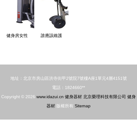
兩聯單杠圖
價格詳解
片解析
健身房女性
誰應該維護
常用健身器
社區的健身
械詳細圖解
器材
地址：北京市房山區洪寺街甲2號院7號樓A座1單元4層4151號
電話：1824660**
Copyright © 2026
www.idazui.cn
健身器材
北京榮理科技有限公司
健身
器材
版權所有
Sitemap